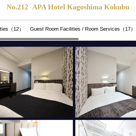
No.212
APA Hotel Kagoshima Kokubu
ities（12）
Guest Room Facilities / Room Services（17）