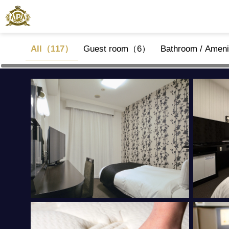
All（117）
Guest room（6）
Bathroom / Amen