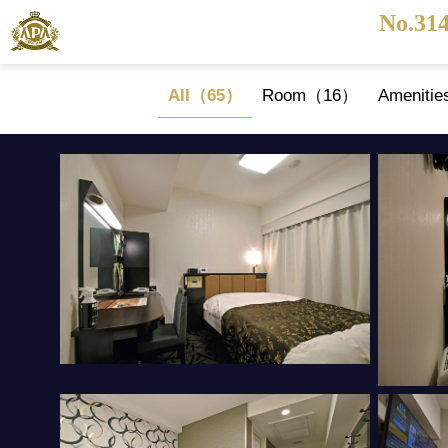
No.31
All（65）
Room（16）
Ameniti