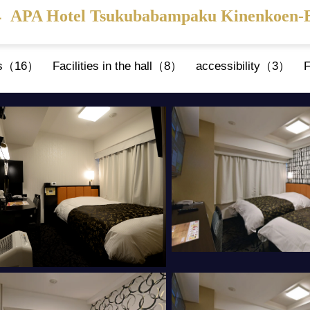
4
APA Hotel Tsukubabampaku Kinenkoen-
es（16）
Facilities in the hall（8）
accessibility（3）
F