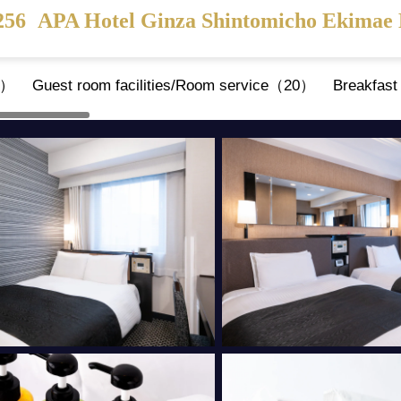
256
APA Hotel Ginza Shintomicho Ekimae 
6）
Guest room facilities/Room service（20）
Breakfast