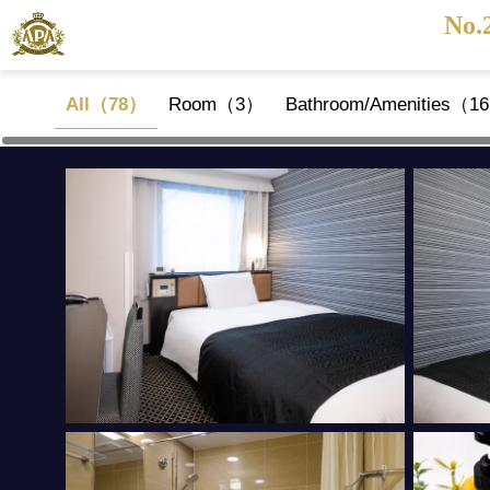
No.
All（78）
Room（3）
Bathroom/Amenities（1