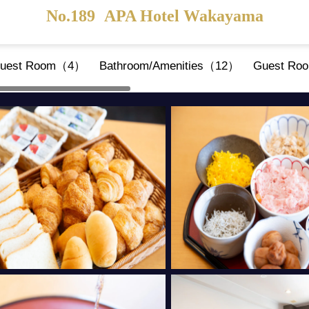
No.189
APA Hotel Wakayama
uest Room（4）
Bathroom/Amenities（12）
Guest Roo