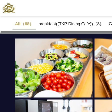
All（68）
breakfast((TKP Dining Cafe))（8）
G