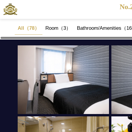
No.
All（78）
Room（3）
Bathroom/Amenities（1