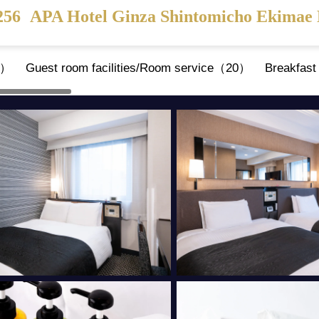
256
APA Hotel Ginza Shintomicho Ekimae 
6）
Guest room facilities/Room service（20）
Breakfast