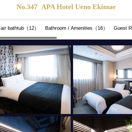
No.347
APA Hotel Ueno Ekimae
n-air bathtub（12）
Bathroom / Amenities（16）
Guest R