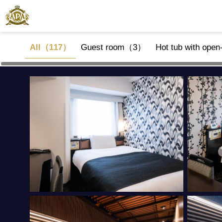
All（117）
Guest room（3）
Hot tub with ope