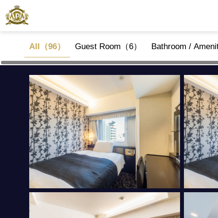
All（96）
Guest Room（6）
Bathroom / Amen