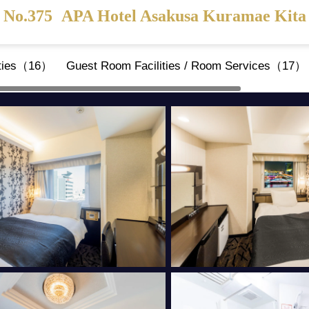
No.375
APA Hotel Asakusa Kuramae Kita
ities（16）
Guest Room Facilities / Room Services（17）