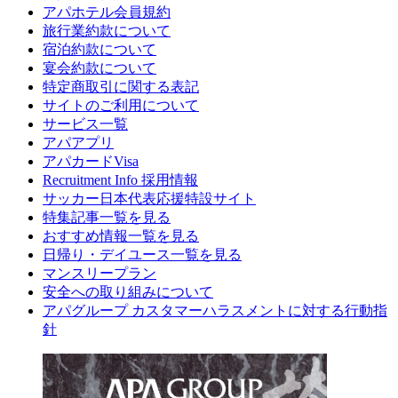
アパホテル会員規約
旅行業約款について
宿泊約款について
宴会約款について
特定商取引に関する表記
サイトのご利用について
サービス一覧
アパアプリ
アパカードVisa
Recruitment Info 採用情報
サッカー日本代表応援特設サイト
特集記事一覧を見る
おすすめ情報一覧を見る
日帰り・デイユース一覧を見る
マンスリープラン
安全への取り組みについて
アパグループ カスタマーハラスメントに対する行動指
針