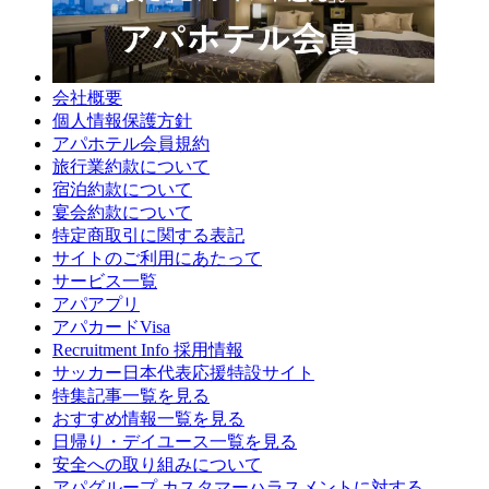
会社概要
個人情報保護方針
アパホテル会員規約
旅行業約款について
宿泊約款について
宴会約款について
特定商取引に関する表記
サイトのご利用にあたって
サービス一覧
アパアプリ
アパカードVisa
Recruitment Info 採用情報
サッカー日本代表応援特設サイト
特集記事一覧を見る
おすすめ情報一覧を見る
日帰り・デイユース一覧を見る
安全への取り組みについて
アパグループ カスタマーハラスメントに対する