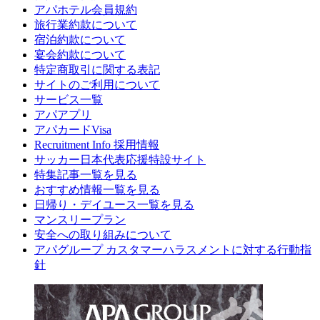
アパホテル会員規約
旅行業約款について
宿泊約款について
宴会約款について
特定商取引に関する表記
サイトのご利用について
サービス一覧
アパアプリ
アパカードVisa
Recruitment Info 採用情報
サッカー日本代表応援特設サイト
特集記事一覧を見る
おすすめ情報一覧を見る
日帰り・デイユース一覧を見る
マンスリープラン
安全への取り組みについて
アパグループ カスタマーハラスメントに対する行動指
針