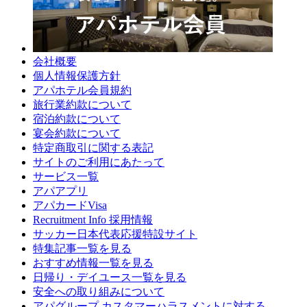
会社概要
個人情報保護方針
アパホテル会員規約
旅行業約款について
宿泊約款について
宴会約款について
特定商取引に関する表記
サイトのご利用にあたって
サービス一覧
アパアプリ
アパカードVisa
Recruitment Info 採用情報
サッカー日本代表応援特設サイト
特集記事一覧を見る
おすすめ情報一覧を見る
日帰り・デイユース一覧を見る
安全への取り組みについて
アパグループ カスタマーハラスメントに対する