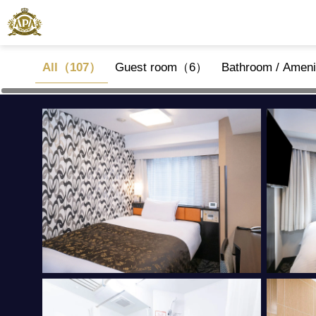
All（107）
Guest room（6）
Bathroom / Amen