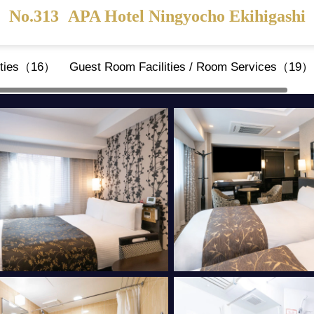
No.313
APA Hotel Ningyocho Ekihigashi
ities（16）
Guest Room Facilities / Room Services（19）