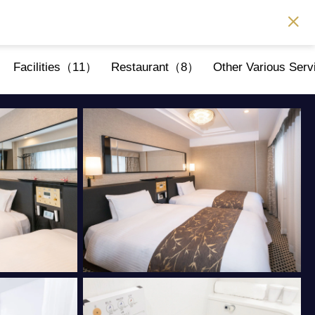
Facilities（11）
Restaurant（8）
Other Various Se