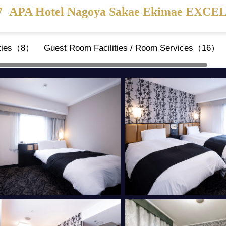
7
APA Hotel Nagoya Sakae Ekimae EXC
ities（8）
Guest Room Facilities / Room Services（16）