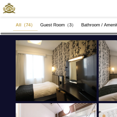
All（74）
Guest Room（3）
Bathroom / Amen