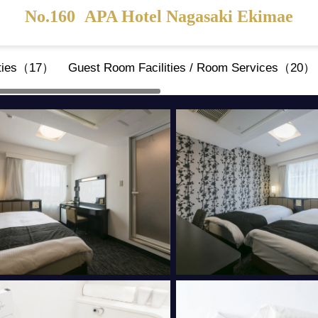
No.160
APA Hotel Nagasaki Ekimae
ities（17）
Guest Room Facilities / Room Services（20）