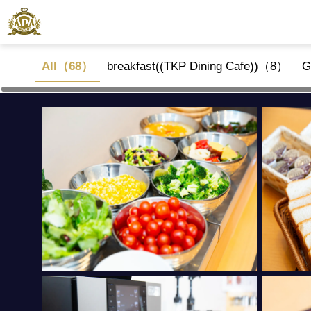
All（68）
breakfast((TKP Dining Cafe))（8）
G