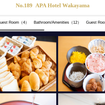
No.189
APA Hotel Wakayama
uest Room（4）
Bathroom/Amenities（12）
Guest Roo