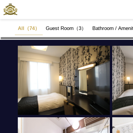
All（74）
Guest Room（3）
Bathroom / Amen