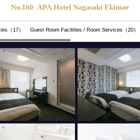
No.160
APA Hotel Nagasaki Ekimae
ities（17）
Guest Room Facilities / Room Services（20）