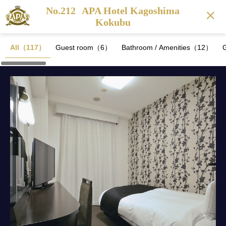
No.212
APA Hotel Kagoshima
Kokubu
All（117）
Guest room（6）
Bathroom / Amenities（12）