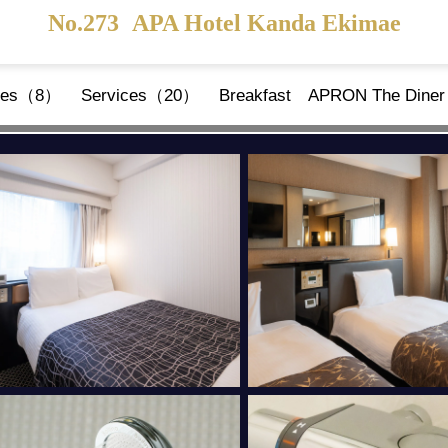
No.273
APA Hotel Kanda Ekimae
ties（8）
Services（20）
Breakfast APRON The Din