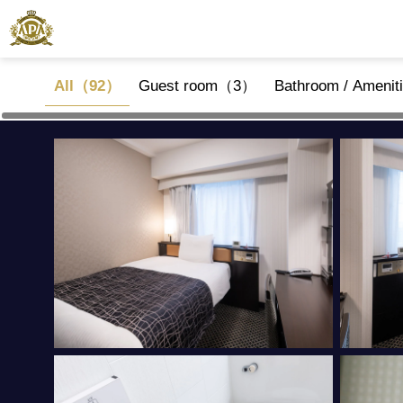
All（92）
Guest room（3）
Bathroom / Ameni