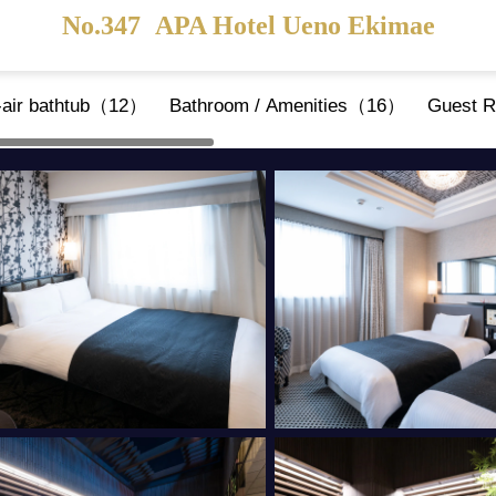
No.347
APA Hotel Ueno Ekimae
n-air bathtub（12）
Bathroom / Amenities（16）
Guest R