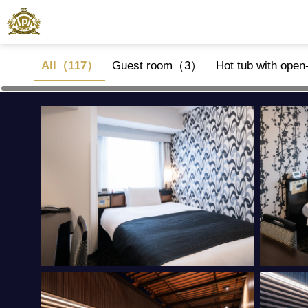
All（117）
Guest room（3）
Hot tub with ope