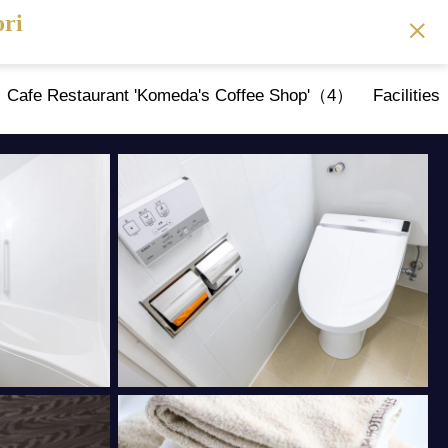
ori
Cafe Restaurant 'Komeda's Coffee Shop'（4）
Faciliti