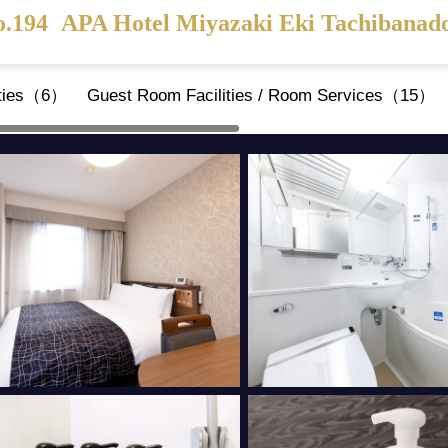
o.194
APA Hotel Miyazaki Eki Tachibanad
ities（6）
Guest Room Facilities / Room Services（15）