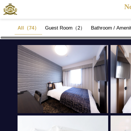
N
All（74）
Guest Room（2）
Bathroom / Amen