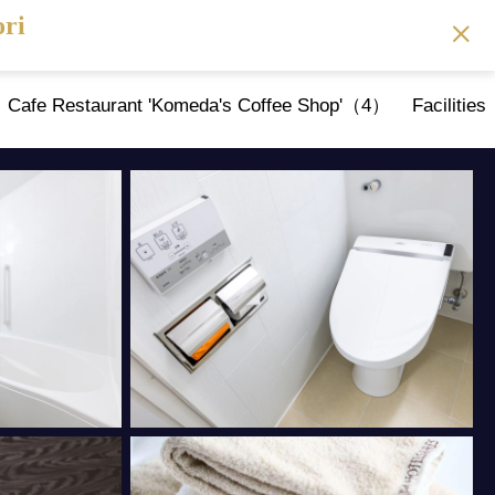
ori
Cafe Restaurant 'Komeda's Coffee Shop'（4）
Faciliti