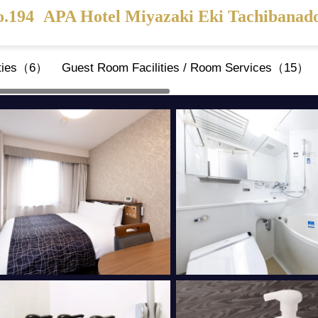
o.194
APA Hotel Miyazaki Eki Tachibanad
ities（6）
Guest Room Facilities / Room Services（15）