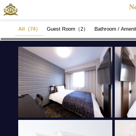
N
All（74）
Guest Room（2）
Bathroom / Amen