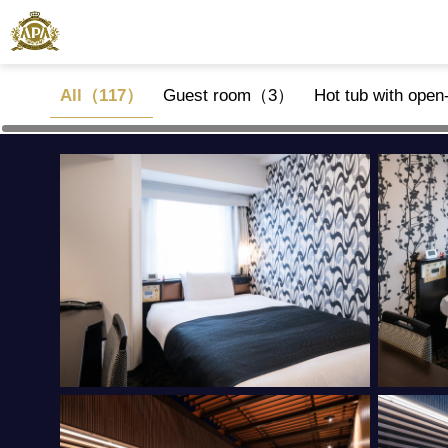
All（117）
Guest room（3）
Hot tub with ope