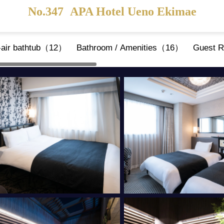
No.347
APA Hotel Ueno Ekimae
n-air bathtub（12）
Bathroom / Amenities（16）
Guest R