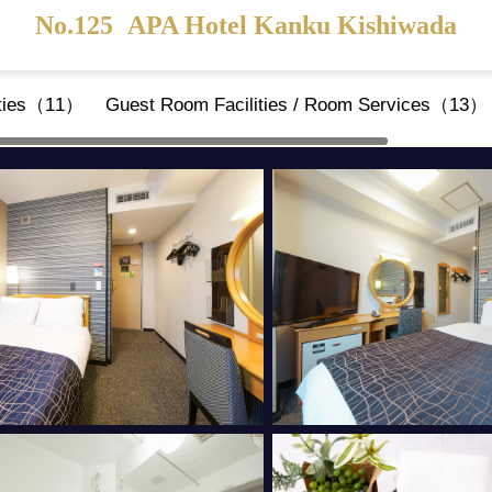
No.125
APA Hotel Kanku Kishiwada
ities（11）
Guest Room Facilities / Room Services（13）