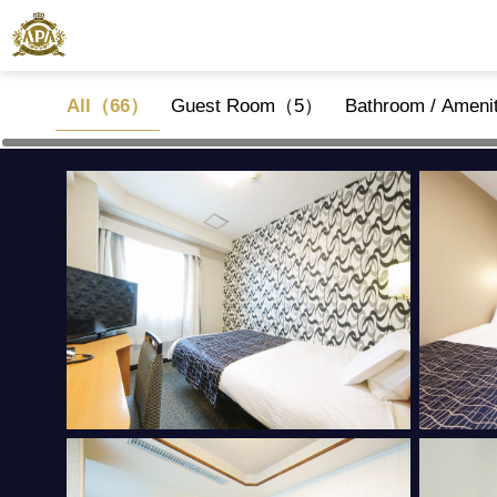
All（66）
Guest Room（5）
Bathroom / Amen