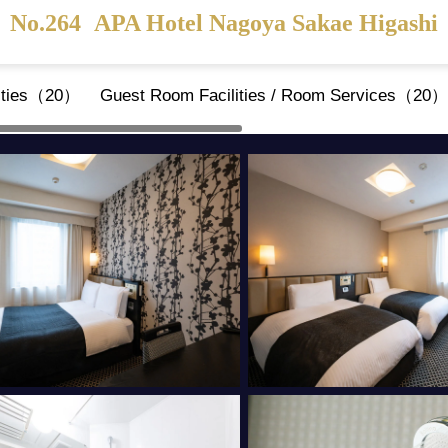
No.264
APA Hotel Nagoya Sakae Higashi
ities（20）
Guest Room Facilities / Room Services（20）