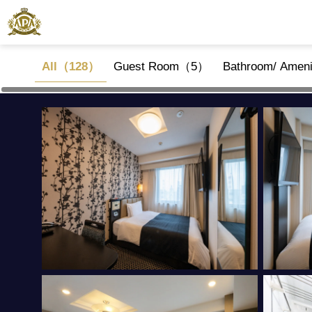
All（128）
Guest Room（5）
Bathroom/ Amen