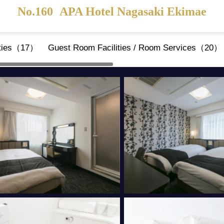
No.160
APA Hotel Nagasaki Ekimae
ities（17）
Guest Room Facilities / Room Services（20）