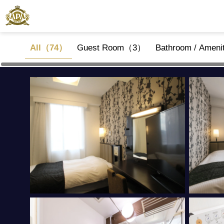
All（74）
Guest Room（3）
Bathroom / Amen