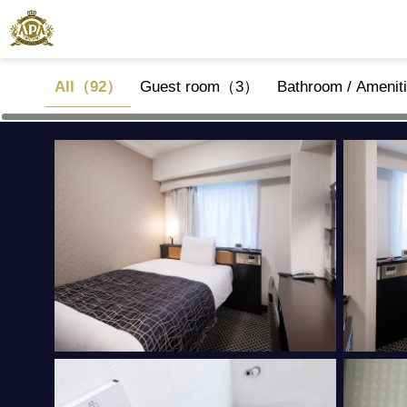
All（92）
Guest room（3）
Bathroom / Ameni