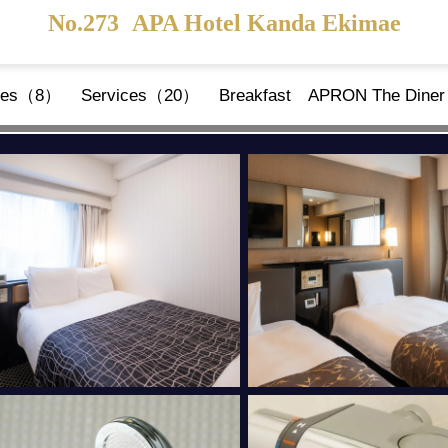
No.273
APA Hotel Kanda Ekimae
ties（8）
Services（20）
Breakfast APRON The Din